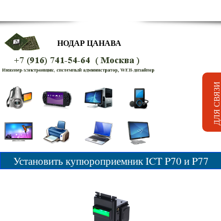
НОДАР ЦАНАВА
Установить купюроприемник ICT P70 и P77