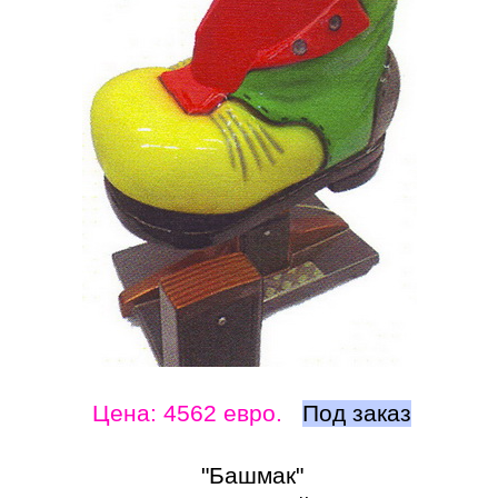
Цена: 4
5
62
евро
.
Под заказ
"Башмак"