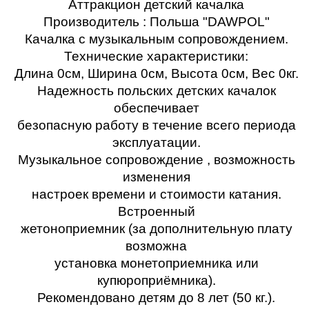
Аттракцион детский качалка
Производитель :
Польша "DAWPOL"
К
ачалка с музыкальным сопровождением
.
Технические характеристики:
Длина 0см, Ширина
0
см, Высота
0
см, Вес
0
кг
.
Надеж
ность
польских
детских качалок
обеспечивает
безопасную работу в течение всего периода
эксплуатации.
Музыкальное сопровождение
,
возможность
изменения
настроек времени и стоимости катания.
Встроенный
жетоноприемник (за дополнительную плату
возможна
установка монетоприемника или
купюроприёмника).
Рекомендовано детям до
8
лет (
5
0 кг.).