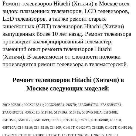
Ремонт телевизоров Hitachi (Хитачи) в
Москве
всех
видов: плазменных телевизоров, LCD телевизоров,
LED телевизоров, а так же ремонт старых
кинескопных (CRT) телевизоров Hitachi (Хитачи)
выпущенных более 10 лет назад. Ремонт телевизора
производит квалифицированный телемастер,
имеющий опыт ремонта телевизоров Hitachi
(Хитачи). В зависимости от сложности поломки
производится ремонт телевизора в телемастерской.
Ремонт телевизоров Hitachi (Хитачи) в
Москве
следующих моделей:
20CX20B501; 20CX20B511; 20CX20B521; 26K70; 27AX0B/C730; 27AX3B/C731;
27AX4B/C732; 43GX01B; 51F710; 51F710A; 51S715; 53UWX10BA; 55FX48B;
55HDS69; 55HDT79; 55HDX99; 57F710; 57F710A; 57S715; 61HDX98B; 65F710;
65F710A; C14-P216; C14-P218; C1410R; C1410T; C1420VT; C1422R; C1422T; C14P216;
C15-P218; C15P108; C1709T; C1714TE; C1719T; C2045MS; C2048FS; C2055H;