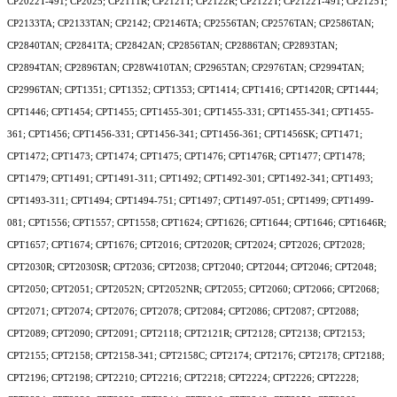
CP2022T-491; CP2025; CP2111R; CP2121T; CP2122R; CP2122T; CP2122T-491; CP2125T;
CP2133TA; CP2133TAN; CP2142; CP2146TA; CP2556TAN; CP2576TAN; CP2586TAN;
CP2840TAN; CP2841TA; CP2842AN; CP2856TAN; CP2886TAN; CP2893TAN;
CP2894TAN; CP2896TAN; CP28W410TAN; CP2965TAN; CP2976TAN; CP2994TAN;
CP2996TAN; CPT1351; CPT1352; CPT1353; CPT1414; CPT1416; CPT1420R; CPT1444;
CPT1446; CPT1454; CPT1455; CPT1455-301; CPT1455-331; CPT1455-341; CPT1455-
361; CPT1456; CPT1456-331; CPT1456-341; CPT1456-361; CPT1456SK; CPT1471;
CPT1472; CPT1473; CPT1474; CPT1475; CPT1476; CPT1476R; CPT1477; CPT1478;
CPT1479; CPT1491; CPT1491-311; CPT1492; CPT1492-301; CPT1492-341; CPT1493;
CPT1493-311; CPT1494; CPT1494-751; CPT1497; CPT1497-051; CPT1499; CPT1499-
081; CPT1556; CPT1557; CPT1558; CPT1624; CPT1626; CPT1644; CPT1646; CPT1646R;
CPT1657; CPT1674; CPT1676; CPT2016; CPT2020R; CPT2024; CPT2026; CPT2028;
CPT2030R; CPT2030SR; CPT2036; CPT2038; CPT2040; CPT2044; CPT2046; CPT2048;
CPT2050; CPT2051; CPT2052N; CPT2052NR; CPT2055; CPT2060; CPT2066; CPT2068;
CPT2071; CPT2074; CPT2076; CPT2078; CPT2084; CPT2086; CPT2087; CPT2088;
CPT2089; CPT2090; CPT2091; CPT2118; CPT2121R; CPT2128; CPT2138; CPT2153;
CPT2155; CPT2158; CPT2158-341; CPT2158C; CPT2174; CPT2176; CPT2178; CPT2188;
CPT2196; CPT2198; CPT2210; CPT2216; CPT2218; CPT2224; CPT2226; CPT2228;