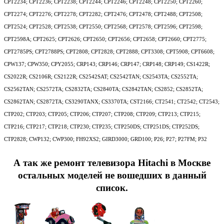
CPT2234; CPT2236; CPT2238; CPT2244; CPT2246; CPT2248; CPT2250; CPT2260;
CPT2274; CPT2276; CPT2278; CPT2282; CPT2476; CPT2478; CPT2488; CPT2508;
CPT2524; CPT2528; CPT2538; CPT2550; CPT2568; CPT2578; CPT2596; CPT2598;
CPT2598A; CPT2625; CPT2626; CPT2650; CPT2656; CPT2658; CPT2660; CPT2775;
CPT2785PS; CPT2788PS; CPT2808; CPT2828; CPT2888; CPT3308; CPT5908; CPT6608;
CPW137; CPW350; CPY2055; CRP143; CRP146; CRP147; CRP148; CRP149; CS1422R;
CS2022R; CS2106R; CS2122R; CS2542SAT; CS2542TAN; CS2543TA; CS2552TA;
CS2562TAN; CS2572TA; CS2832TA; CS2840TA; CS2842TAN; CS2852; CS2852TA;
CS2862TAN; CS2872TA; CS3290TANX; CS3370TA; CST2166; CT2541; CT2542; CT2543;
CTP202; CTP203; CTP205; CTP206; CTP207; CTP208; CTP209; CTP213; CTP215;
CTP216; CTP217; CTP218; CTP230; CTP235; CTP250DS; CTP251DS; CTP252DS;
CTP2828; CWP132; CWP300; FH92XS2; GIRD3000; GRD100; P26; P27; P27FM; P32
А так же ремонт телевизора Hitachi в
Москве
остальных моделей не вошедших в данный
список.