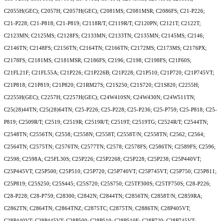
C2055H(GEC); C2057H; C2057H(GEC); C2081MS; C2081MSR; C2086FS; C21-P226;
C21-P228; C21-P818; C21-P819; C2118R/T; C2119R/T; C2120PN; C2121T; C2122T;
C2123MN; C2125MS; C2128FS; C2133MN; C2133TN; C2135MN; C2145MS; C2146;
C2146TN; C2148FS; C2156TN; C2164TN; C2166TN; C2172MS; C2173MS; C2176PX;
C2178FS; C2181MS; C2181MSR; C2186FS; C2196; C2198; C2198FS; C21F60S;
C21FL21F; C21FL55A; C21P226; C21P226B; C21P228; C21P510; C21P720; C21P745VT;
C21P818; C21P819; C21P820; C21RM27S; C21S250; C21S720; C21S820; C2255H;
C2255H(GEC); C2257H; C2257H(GEC); C24W410SN; C24W430N; C24W511TN;
C25(28)44TN; C25(28)64TN; C25-P226; C25-P228; C25-P236; C25-P759; C25-P818; C25-
P819; C2509R/T; C2519; C2519R; C2519R/T; C2519T; C2519TG; C2524R/T; C2544TN;
C2548TN; C2556TN; C2558; C2558N; C2558T; C2558T/N; C2558TN; C2562; C2564;
C2564TN; C2575TN; C2576TN; C2577TN; C2578; C2578FS; C2586TN; C2589FS; C2596;
C2598; C2598A; C25FL30S; C25P226; C25P2268; C25P228; C25P238; C25P440VT;
C25P445VT; C25P500; C25P510; C25P720; C25P740VT; C25P745VT; C25P750; C25P811;
C25P819; C25S250; C25S445; C25S720; C25S750; C25TF300S; C25TF750S; C28-P226;
C28-P228; C28-P759; C28300; C2842N; C2844TN; C2856TN; C2858T/N; C2859RA;
C2862TN; C2864TN; C2864TNZ; C2875TC; C2875TN; C2886TN; C28P405VT;
C28P440VT; C28P445VT; C28P500; C28P510; C28P510E; C28P720; C28P745VT;