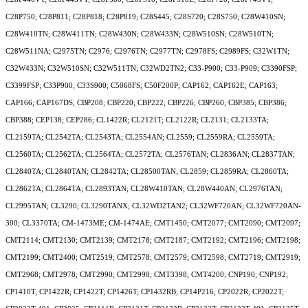
C28P750; C28P811; C28P818; C28P819; C28S445; C28S720; C28S750; C28W410SN;
C28W410TN; C28W411TN; C28W430N; C28W433N; C28W510SN; C28W510TN;
C28W511NA; C2975TN; C2976; C2976TN; C2977TN; C2978FS; C2989FS; C32W1TN;
C32W433N; C32W510SN; C32W511TN; C32WD2TN2; C33-P900; C33-P909; C3390FSP;
C3399FSP; C33P900; C33S900; C5068FS; C50F200P; CAP162; CAP162E; CAP163;
CAP166; CAP167DS; CBP208; CBP220; CBP222; CBP226; CBP260; CBP385; CBP386;
CBP388; CEP138; CEP286; CL1422R; CL2121T; CL2122R; CL2131; CL2133TA;
CL2159TA; CL2542TA; CL2543TA; CL2554AN; CL2559; CL2559RA; CL2559TA;
CL2560TA; CL2562TA; CL2564TA; CL2572TA; CL2576TAN; CL2836AN; CL2837TAN;
CL2840TA; CL2840TAN; CL2842TA; CL28500TAN; CL2859; CL2859RA; CL2860TA;
CL2862TA; CL2864TA; CL2893TAN; CL28W410TAN; CL28W440AN; CL2976TAN;
CL2995TAN; CL3290; CL3290TANX; CL32WD2TAN2; CL32WF720AN; CL32WF720AN-
300; CL3370TA; CM-1473ME; CM-1474AE; CMT1450; CMT2077; CMT2090; CMT2097;
CMT2114; CMT2130; CMT2139; CMT2178; CMT2187; CMT2192; CMT2196; CMT2198;
CMT2199; CMT2400; CMT2519; CMT2578; CMT2579; CMT2598; CMT2719; CMT2919;
CMT2968; CMT2978; CMT2990; CMT2998; CMT3398; CMT4200; CNP190; CNP192;
CP1410T; CP1422R; CP1422T; CP1426T; CP1432RB; CP14P216; CP2022R; CP2022T;